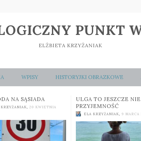
LOGICZNY PUNKT W
ELŻBIETA KRZYŻANIAK
IA
WPISY
HISTORYJKI OBRAZKOWE
 TO JESZCZE NIE
PRZYCISNĘ MOCNIEJ
JEMNOŚĆ
ELA KRZYŻANIAK
,
21 LUTEG
 KRZYŻANIAK
,
9 MARCA 2026