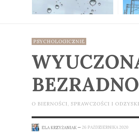
JAK
WAG
SIĘ 
EL
2024
EL
2026
PSYCHOLOGICZNIE
WYUCZON
BEZRADNO
O BIERNOŚCI, SPRAWCZOŚCI I ODZYS
—
26 PAŹDZIERNIKA 2020
ELA KRZYŻANIAK