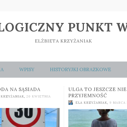
LOGICZNY PUNKT W
ELŻBIETA KRZYŻANIAK
IA
WPISY
HISTORYJKI OBRAZKOWE
 TO JESZCZE NIE
PRZYCISNĘ MOCNIEJ
JEMNOŚĆ
ELA KRZYŻANIAK
,
21 LUTEG
 KRZYŻANIAK
,
9 MARCA 2026