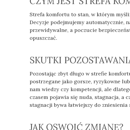
CZYM JEST STREFA KO
Strefa komfortu to stan, w którym myśli
Decyzje podejmujemy automatycznie, na
przewidywalne, a poczucie bezpieczeńst
opuszczać.
SKUTKI POZOSTAWANI
Pozostając zbyt długo w strefie komfo
postrzegane jako gorsze, ryzykowne lub 
nam wiedzy czy kompetencji, ale dlateg
czasem pojawia się nuda, stagnacja, a 
stagnacji bywa łatwiejszy do zniesienia
JAK OSWOIĆ ZMIANĘ?