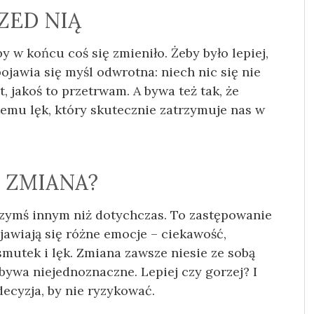
ZED NIĄ
y w końcu coś się zmieniło. Żeby było lepiej,
ojawia się myśl odwrotna: niech nic się nie
st, jakoś to przetrwam. A bywa też tak, że
emu lęk, który skutecznie zatrzymuje nas w
 ZMIANA?
czymś innym niż dotychczas. To zastępowanie
jawiają się różne emocje – ciekawość,
 smutek i lęk. Zmiana zawsze niesie ze sobą
” bywa niejednoznaczne. Lepiej czy gorzej? I
decyzja, by nie ryzykować.