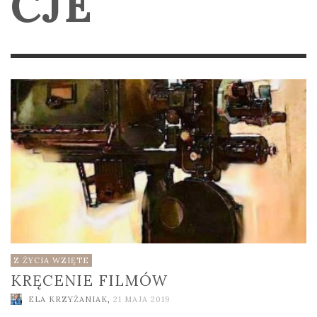
CJE
Z ŻYCIA WZIĘTE
KRĘCENIE FILMÓW
ELA KRZYŻANIAK
,
21 MAJA 2019