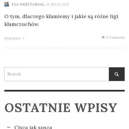
ELA KRZYŻANIAK
,
16 MAJA 2019
O tym, dlaczego kłamiemy i jakie są różne ligi
kłamczuchów.
0 Comments
Read more
OSTATNIE WPISY
Cisza jak susza