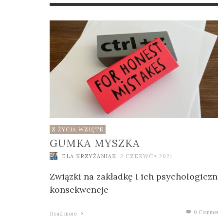
JAK
WAG
SIĘ 
EL
2024
EL
2026
Z ŻYCIA WZIĘTE
GUMKA MYSZKA
ELA KRZYŻANIAK
,
2 CZERWCA 2021
Związki na zakładkę i ich psychologicz
konsekwencje
0 Comme
Read more