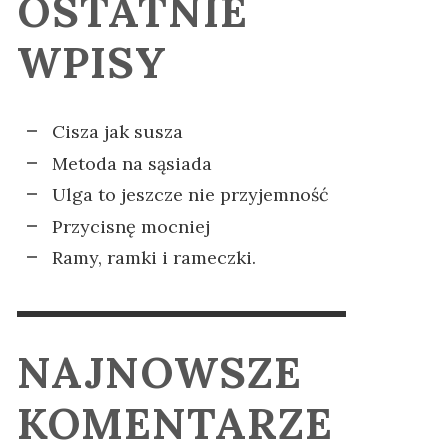
OSTATNIE
CJI
SODADE
KOMPLEKSY
IA
PADA
ELA KRZYŻANIAK
ELA KRZYŻANIAK
,
,
2 GRUDNIA 2025
14 LISTOPADA
WPISY
2024
Cisza jak susza
Metoda na sąsiada
Ulga to jeszcze nie przyjemność
Przycisnę mocniej
Ramy, ramki i rameczki.
NAJNOWSZE
KOMENTARZE