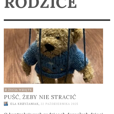
RODZICE
Z ŻYCIA WZIĘTE
PUŚĆ, ŻEBY NIE STRACIĆ
ELA KRZYŻANIAK
,
22 PAŹDZIERNIKA 2025