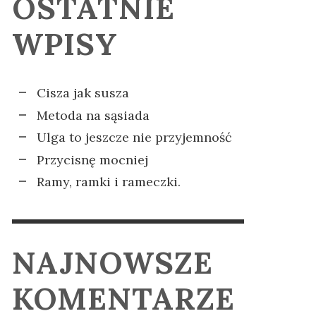
OSTATNIE
CJI
SODADE
KOMPLEKSY
IA
PADA
ELA KRZYŻANIAK
ELA KRZYŻANIAK
,
,
2 GRUDNIA 2025
14 LISTOPADA
WPISY
2024
Cisza jak susza
Metoda na sąsiada
Ulga to jeszcze nie przyjemność
Przycisnę mocniej
Ramy, ramki i rameczki.
NAJNOWSZE
KOMENTARZE