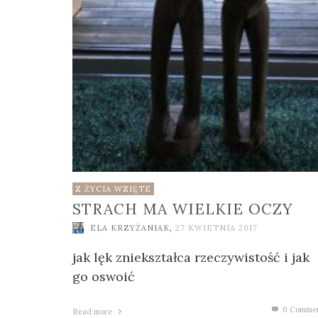
Z ŻYCIA WZIĘTE
STRACH MA WIELKIE OCZY
ELA KRZYŻANIAK
,
27 KWIETNIA 2017
jak lęk zniekształca rzeczywistość i jak
go oswoić
0 Comme
Read more