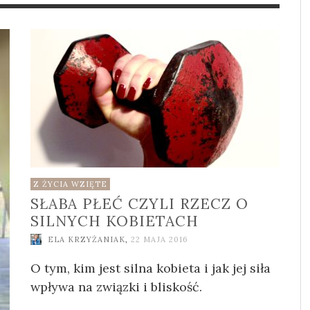
 NAPRAWDĘ CZUJEMY
A SŁÓW
OFFLINE OD ŚWIĘTA
KOSZTY BYCIA W RELA
W PRACY
A KRZYŻANIAK
,
30 LISTOPADA
ELA KRZYŻANIAK
ELA KRZYŻANIAK
,
,
26 GRUDN
22 LISTO
2025
2024
A KRZYŻANIAK
,
30 STYCZNIA
Z ŻYCIA WZIĘTE
SŁABA PŁEĆ CZYLI RZECZ O
SILNYCH KOBIETACH
ELA KRZYŻANIAK
,
22 MAJA 2016
O tym, kim jest silna kobieta i jak jej siła
wpływa na związki i bliskość.