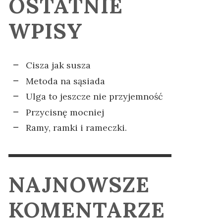
OSTATNIE
CJI
SODADE
KOMPLEKSY
IA
PADA
ELA KRZYŻANIAK
ELA KRZYŻANIAK
,
,
2 GRUDNIA 2025
14 LISTOPADA
WPISY
2024
Cisza jak susza
Metoda na sąsiada
Ulga to jeszcze nie przyjemność
Przycisnę mocniej
Ramy, ramki i rameczki.
NAJNOWSZE
KOMENTARZE