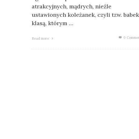
atrakcyjnych, mądrych, nieźle
ustawionych koleżanek, czyli tzw. babek
klasą, którym …
0 Comme
Read more