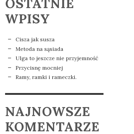
OSTATNIE
CJI
SODADE
KOMPLEKSY
IA
PADA
ELA KRZYŻANIAK
ELA KRZYŻANIAK
,
,
2 GRUDNIA 2025
14 LISTOPADA
WPISY
2024
Cisza jak susza
Metoda na sąsiada
Ulga to jeszcze nie przyjemność
Przycisnę mocniej
Ramy, ramki i rameczki.
NAJNOWSZE
KOMENTARZE