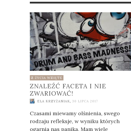
JAK
WAG
SIĘ 
EL
2024
EL
2026
Z ŻYCIA WZIĘTE
ZNALEŹĆ FACETA I NIE
ZWARIOWAĆ!
ELA KRZYŻANIAK
,
30 LIPCA 2017
Czasami miewamy olśnienia, swego
rodzaju refleksje, w wyniku których
ogarnia nas panika. Mam wiele