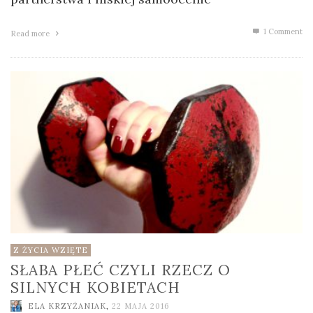
1
Comment
Read more
Z ŻYCIA WZIĘTE
SŁABA PŁEĆ CZYLI RZECZ O
SILNYCH KOBIETACH
ELA KRZYŻANIAK
,
22 MAJA 2016