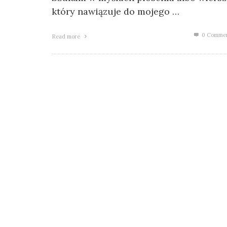
który nawiązuje do mojego …
0 Comme
Read more