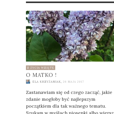
JAK
WAG
SIĘ 
EL
2024
EL
2026
Z ŻYCIA WZIĘTE
O MATKO !
ELA KRZYŻANIAK
,
26 MAJA 2017
Zastanawiam się od czego zacząć, jakie
zdanie mogłoby być najlepszym
początkiem dla tak ważnego tematu.
Szukam w myślach piosenki albo wiersz