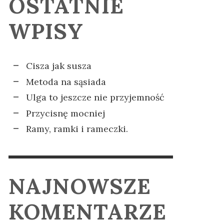
OSTATNIE
CJI
SODADE
KOMPLEKSY
IA
PADA
ELA KRZYŻANIAK
ELA KRZYŻANIAK
,
,
2 GRUDNIA 2025
14 LISTOPADA
WPISY
2024
Cisza jak susza
Metoda na sąsiada
Ulga to jeszcze nie przyjemność
Przycisnę mocniej
Ramy, ramki i rameczki.
NAJNOWSZE
KOMENTARZE