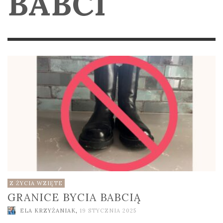
BABCI
Z ŻYCIA WZIĘTE
GRANICE BYCIA BABCIĄ
ELA KRZYŻANIAK
,
19 STYCZNIA 2025